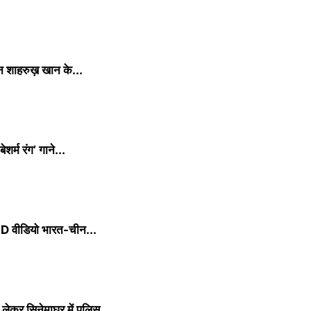
न शाहरुख़ खान के...
र्म रंग’ गाने...
D वीडियो भारत-चीन...
ेकर सिनेमाघर में पुलिस...