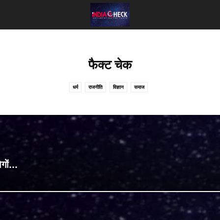
फैक्ट चेक
धर्म
राजनीति
विज्ञान
समाज
ों...