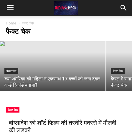
फैक्ट चेक
FACT CHECK: इंडिया गेट पर लिखे शहीदों के नामों
IndiaCheck
पर ओवैसी के दावे का सच
Home
फैक्ट चेक
फैक्ट चेक
Gyan Srivastava
-
July 20, 2019
फैक्ट चेक
फैक्ट चेक
क्या अमेरिका की महिला ने एकसाथ 17 बच्चों को जन्म देकर
केरल में राम
वर्ल्ड रिकॉर्ड बनाया?
फैक्ट चेक
फैक्ट चेक
बांग्लादेश की शॉर्ट फिल्म की तस्वीरें मदरसे में मौलवी
की लड़की...