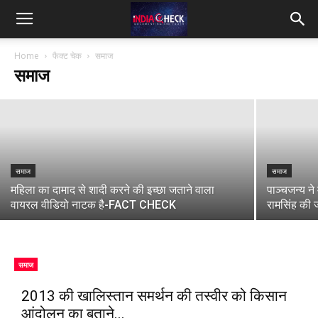
FACT CHECK:क्या पंजाबी सिंगर दिलजीत दोसांझ ने
कोचेला में कंसर्ट के दौरान भारतीय झंडे का अपमान
IndiaCheck
किया?
Home
फैक्ट चेक
समाज
समाज
Meenu Chaturvedi
-
April 30, 2023
समाज
समाज
महिला का दामाद से शादी करने की इच्छा जताने वाला
पाञ्चजन्य ने
वायरल वीडियो नाटक है-FACT CHECK
रामसिंह की
समाज
2013 की खालिस्तान समर्थन की तस्वीर को किसान
आंदोलन का बताने...