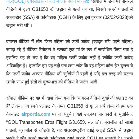
गोल(GOL) एयरलाइंस ने बाद में एक बयान में कहा:
“सोशल मीडिया पर वायरल
वीडियो में दृश्य G31659 की उड़ान से पहले का था, जिसने साओ पाउलो में
साल्वाडोर (SSA) से कांगोन्हास (CGH) के लिए इस गुरुवार (02/02/2023)को
उड़ान भरी थी”।
वायरल वीडियो में लोग जिस महिला को उर्फी जावेद (व्हाइट टॉप पहने महिला)
समझ रहे हैं मीडिया रिपोर्ट्स में उसको एक मां के रूप में सम्बोधित किया गया है
इसलिए यह तो तय है कि वह महिला उर्फी जावेद नहीं हैं क्योंकि उर्फी जावेद
अविवाहित हैं। हालांकि हम यह नहीं पता लगा सके कि वह महिला कौन है? दूसरा ये
कि उर्फी जावेद अक्सर मीडिया की सुर्खियों में रहती हैं यदि इस तरह की घटना
उनके साथ हुई होती तो मुख्यधारा की मीडिया में जरूर आती।
सोशल मीडिया पर यह भी दावा किया गया कि “वायरल वीडियो दुबई की फ़्लाइट का
है” लेकिन जब हमने फ्लाइट के नम्बर G31659 से गूगल सर्च किया तो हम एक
वेबसाइट
airportia.com
पर जा पहुंचे। यहां उपलब्ध जानकारी के मुताबिक,
“GOL Transportes Eros Flight G31659, सल्वाडोर, ब्राज़ील को साओ
पाउलो, ब्राज़ील से जोड़ती है, यह अंतरराष्ट्रीय हवाई अड्डे SSA से उड़ान
भरती है और साओ पाउलो कांगोन्हास हवाई अड्डे CGH पर उतरती है। इससे