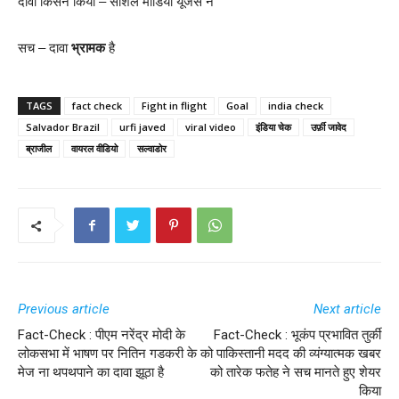
दावा किसने किया – सोशल मीडिया यूजर्स ने
सच – दावा
भ्रामक
है
TAGS
fact check
Fight in flight
Goal
india check
Salvador Brazil
urfi javed
viral video
इंडिया चेक
उर्फ़ी जावेद
ब्राजील
वायरल वीडियो
सल्वाडोर
Previous article
Next article
Fact-Check : पीएम नरेंद्र मोदी के
Fact-Check : भूकंप प्रभावित तुर्की
लोकसभा में भाषण पर नितिन गडकरी के
को पाकिस्तानी मदद की व्यंग्यात्मक खबर
मेज ना थपथपाने का दावा झूठा है
को तारेक फतेह ने सच मानते हुए शेयर
किया