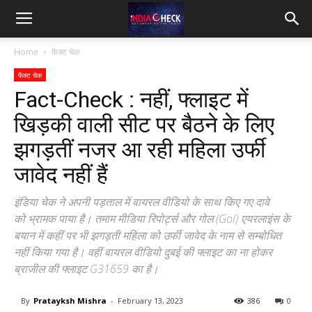
IndiaCheck
Home
फैक्ट चेक
फैक्ट चेक
Fact-Check : नहीं, फ्लाइट में
खिड़की वाली सीट पर बैठने के लिए
झगड़तीं नजर आ रही महिला उर्फी
जावेद नहीं हैं
इंडिया चेक ने अपनी पड़ताल में वायरल वीडियो के साथ किए गए दावे
को भ्रामक पाया है। तमाम मीडिया रिपोर्ट्स और गोल (Gol) एयरलाइंस के
बयान में कहीं पर भी झगड़ती महिला को उर्फी जावेद के नाम से सम्बोधित
नहीं किया गया है। वहीं वायरल वीडियो दुबई की फ्लाइट का ना होकर
ब्राजील की फ्लाइट G31659 का है।
By
Pratayksh Mishra
-
February 13, 2023
386
0