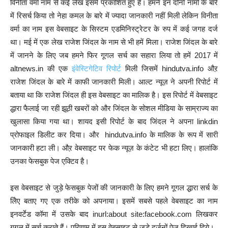
विनीता वर्मा नाम से कई लेख इसमें प्रकाशित हुए हैं। हमने इन दोनों नामो के बारे
में रिसर्च किया तो नेहा कमल के बारे में ज्यादा जानकारी नहीं मिली लेकिन विनीता
वर्मा का नाम इस वेबसाइट के सिस्टम एडमिनिस्ट्रेटर के रुप में कई जगह दर्ज
था। मई में एक लेख राजेश जिंदल के नाम से भी हमें मिला। राजेश जिंदल के बारे
में जानने के लिए जब हमने फिर गूगल सर्च का सहारा लिया तो हमें 2017 में
altnews.in की एक
इंवेस्टिगेटिव रिपोर्ट
मिली जिसमें hindutva.info औऱ
राजेश जिंदल के बारे में काफी जानकारी मिली। आल्ट न्यूज़ ने अपनी रिपोर्ट में
बताया था कि राजेश जिंदल ही इस वेबसाइट का मालिक है। इस रिपोर्ट में वेबसाइट
द्धारा फैलाई जा रही झूठी खबरों को और जिंदल के सोशल मीडिया के साम्राज्य का
खुलासा किया गया था। शायद इसी रिपोर्ट के बाद जिंदल ने अपना linkdin
प्रोफाइल डिलीट कर दिया। और hindutva.info के मालिक के रूप में सारी
जानकारी हटा ली। औऱ वेबसाइट पर फेक न्यूज़ के कंटेट भी हटा लिए। हालांकि
उनका फेसबुक पेज एक्टिव है।
इस वेबसाइट से जुड़े फेसबुक पेजों की जानकारी के लिए हमने गूगल द्धारा सर्च के
लिेए बताए गए एक तरीके को अपनाया। इसमें सबसे पहले वेबसाइट का नाम
इनवर्टेड कॉमा में उसके बाद inurl:about site:facebook.com लिखकर
गूगल में सर्च कराते हैं। परिणाम में इस वेबसाइट से जुड़े दर्जनों पेज दिखाई दिये।