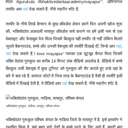
मिला #gurukula #bhaktivedantaacademymayapur’’. ऑरिजनल
तस्वीर आप
यहां
देख सकते हैं. नीचे स्क्रीन शॉट है.
तस्वीर के नीचे लिखे कैप्शन से कुछ कीवर्डस लेकर हमने फिर अपनी खोज शुरू
की. भक्तिवेदांता अकादमी मायापुर कीवर्डस सर्च कराने पर हमें इसी नाम से एक
वेबसाइट और फेसबुक पेज मिला जिसमें बिल्कुल यही तस्वीर तो नहीं लेकिन मिलते
जुलते बैकग्राउंड, बच्चे और उनकी वेशभूषा की तस्वीरें दिखाई दीं. जिन्हे आप
यहां
,
यहां
देख सकते हैं.’i love mayapur’ नामका एक यूट्यूब चैनल मिला जिसमें
भक्ति वेदांता गुरुकुल का करीब 14 मिनट लंबा वीडियो अपलोड है. वीडियो में बच्चे
बिल्कुल उसी वेशभूषा में कुछ टूरिस्ट को गुरुकुल की सैर कराते हुए उन्हे वहां के
बारे में बता रहे हैं. वायरल फोटो में जिस तरह के बैकग्राउंड है वैसी ही तस्वीरें इसी
वीडियो में दिखाई देती हैं. ये वीडियो आप
यहां
देख सकते हैं. नीचे स्क्रीन शॉट है.
भक्तिवेदांता गुरुकुल, नाडिया, मायापुर, पश्चिम बंगाल
भक्तिवेदांत गुरूकुल पश्चिम बंगाल के नाडिया जिले के मायापुर में है. इसे इस्कॉन ने
स्थापित किया है. यहां बहुत सारे देशों के बच्चे पढ़ने के लिए आते हैं. हमारी बात