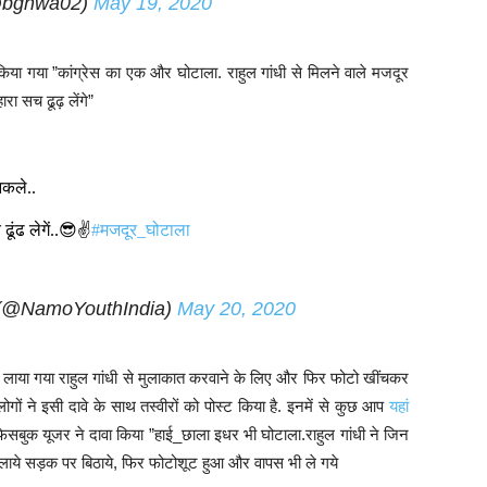
(@bghwa02)
May 19, 2020
वा किया गया ”कांग्रेस का एक और घोटाला. राहुल गांधी से मिलने वाले मजदूर
ा सच ढूढ़ लेंगे”
िकले..
ूंढ लेगें..😎✌️
#मजदूर_घोटाला
 (@NamoYouthIndia)
May 20, 2020
से लाया गया राहुल गांधी से मुलाकात करवाने के लिए और फिर फोटो खींचकर
लोगों ने इसी दावे के साथ तस्वीरों को पोस्ट किया है. इनमें से कुछ आप
यहां
क फेसबुक यूजर ने दावा किया ”हाई_छाला इधर भी घोटाला.राहुल गांधी ने जिन
से लाये सड़क पर बिठाये, फिर फोटोशूट हुआ और वापस भी ले गये