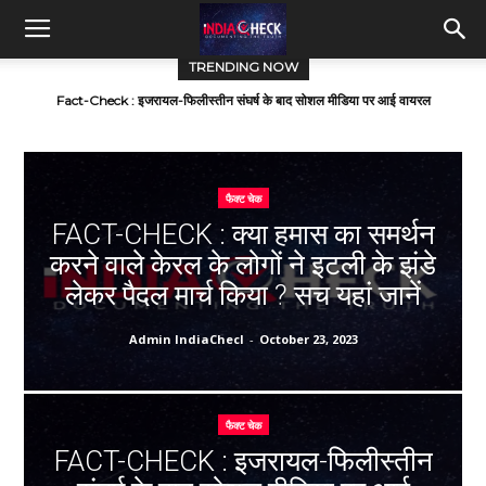
IndiaCheck
TRENDING NOW
Fact-Check : दैनिक जागरण ने भारतीय सेना के द्वारा पाकिस्तान पर सर्जिकल
स्ट्राइक किये जाने की फेक न्यूज़ प्रकाशित की
फैक्ट चेक
FACT-CHECK : क्या हमास का समर्थन
करने वाले केरल के लोगों ने इटली के झंडे
लेकर पैदल मार्च किया ? सच यहां जानें
Admin IndiaChecl
-
October 23, 2023
फैक्ट चेक
FACT-CHECK : इजरायल-फिलीस्तीन