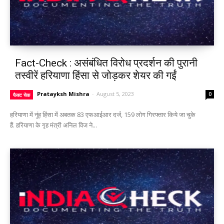
Fact-Check : असंबंधित विरोध प्रदर्शन की पुरानी
तस्वीरें हरियाणा हिंसा से जोड़कर शेयर की गईं
Pratayksh Mishra
-
August 5, 2023
0
फैक्ट चेक
हरियाणा में नूंह हिंसा में अबतक 83 एफआईआर दर्ज, 159 लोग गिरफ्तार किये जा चुके
हैं. हरियाणा के गृह मंत्री अनिल विज ने...