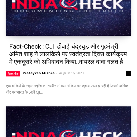
Fact-Check : CJI डीवाई चंद्रचूड और गृहमंत्री
अमित शाह ने लालकिले पर स्वतंत्रता दिवस कार्यक्रम
में एकदूसरे को अभिवादन किया..वायरल दावा गलत है
Pratayksh Mishra
-
August 16, 2023
0
फैक्ट चेक
एक वीडियो के स्क्रीनग्रैब की तस्वीर सोशल मीडिया पर खूब वायरल हो रही है जिसमें कथित
तौर पर भारत के 50वें CJI...