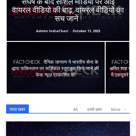
संघर्ष के बाद सोशल मीडिया पर आई
वायरल वीडियो की बाढ़, वायरल वीडियो का
सच जानें !
Admin IndiaChecl
-
October 11, 2023
FACT-CHECK : दैनिक जागरण ने भारतीय सेना के
FACT-CHECK :
द्वारा पाकिस्तान पर सर्जिकल स्ट्राइक किये जाने की
अमित शाह ने ला
फेक न्यूज़ प्रकाशित की
में एकदूसरे क
ताज़ा खबर
All
अच्छी ख़बर
More