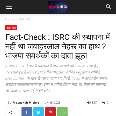
IndiaCheck
Home
फैक्ट चेक
फैक्ट चेक
Fact-Check : ISRO की स्थापना में
नहीं था जवाहरलाल नेहरू का हाथ ?
भाजपा समर्थकों का दावा झूठा
indiacheck ने अपनी पड़ताल में वायरल दावे को भ्रामक पाया है।
दरअसल इसरो को पहले भारतीय राष्ट्रीय अंतरिक्ष अनुसंधान समिति
(INCOSPAR) के नाम से जाना जाता था, जिसे 1962 में तत्कालीन भारत
सरकार(जवाहरलाल नेहरू) द्वारा स्थापित किया गया था, जिसकी कल्पना
डॉ. विक्रम साराभाई ने की थी।
By
Pratayksh Mishra
-
July 15, 2023
387
0