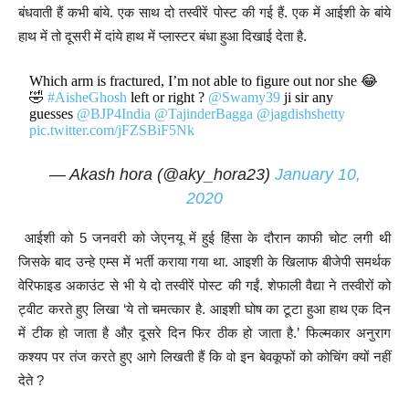
बंधवाती हैं कभी बांये. एक साथ दो तस्वीरें पोस्ट की गई हैं. एक में आईशी के बांये
हाथ में तो दूसरी में दांये हाथ में प्लास्टर बंधा हुआ दिखाई देता है.
Which arm is fractured, I’m not able to figure out nor she 😂
🤣
#AisheGhosh
left or right ?
@Swamy39
ji sir any
guesses
@BJP4India
@TajinderBagga
@jagdishshetty
pic.twitter.com/jFZSBiF5Nk
— Akash hora (@aky_hora23)
January 10,
2020
आईशी को 5 जनवरी को जेएनयू में हुई हिंसा के दौरान काफी चोट लगी थी
जिसके बाद उन्हे एम्स में भर्ती कराया गया था. आइशी के खिलाफ बीजेपी समर्थक
वेरिफाइड अकाउंट से भी ये दो तस्वीरें पोस्ट की गईं. शेफाली वैद्या ने तस्वीरों को
ट्वीट करते हुए लिखा ‘ये तो चमत्कार है. आइशी घोष का टूटा हुआ हाथ एक दिन
में टीक हो जाता है औऱ दूसरे दिन फिर ठीक हो जाता है.’ फिल्मकार अनुराग
कश्यप पर तंज करते हुए आगे लिखती हैं कि वो इन बेवकूफों को कोचिंग क्यों नहीं
देते ?