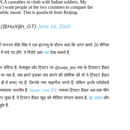
LA casualties in clash with Indian soldiers. My
n’t want people of the two countries to compare the
public mood. This is goodwill from Beijing.
 (@HuXijin_GT)
June 16, 2020
री जनरल वीके सिंह ने एक इंटरव्यु के दौरान कहा कि अगर हमारे 20 सैनिक
ें मारे गए होंगे. ये रिपोर्ट आप
यहां
देख सकते हैं.
का संदिग्ध है. फेसबुक और ट्विटर पर @seiw_lee नाम के ट्विवटर हैंडल
ा जा रहा है. जब हमने इसका पता करने की कोशिश की तो ये ट्विटर हैंडल
ी में बनाए गए हैं. जिनके नाम चाइनीज लगते हैं. लेकिन इनके फॉलोवर्स
ज्यादातर भारतीय हैं.
News Line IFE
नामका ट्विटर हैंडल अब तक चीन
 चुका है. ये ट्विटर हैंडल खुद को मीडिया संगठन बताता है.
बूम लाइव
और
े हैं.