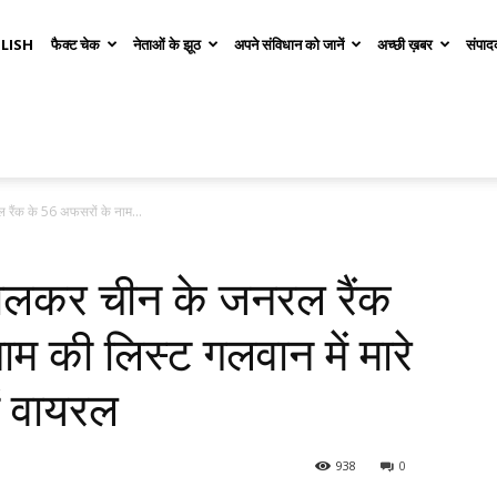
LISH
फैक्ट चेक
नेताओं के झूठ
अपने संविधान को जानें
अच्छी ख़बर
संपाद
रैंक के 56 अफसरों के नाम...
कालकर चीन के जनरल रैंक
म की लिस्ट गलवान में मारे
ें वायरल
938
0