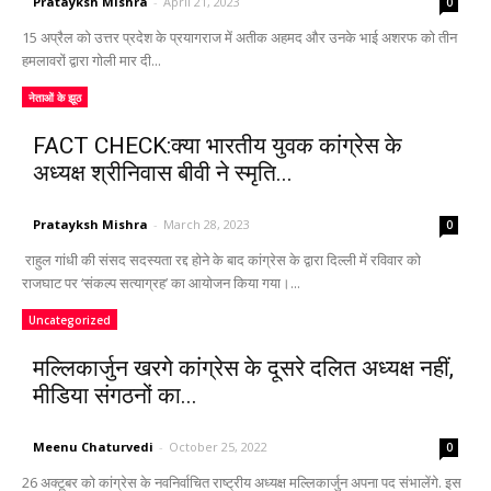
Pratayksh Mishra
-
April 21, 2023
0
15 अप्रैल को उत्तर प्रदेश के प्रयागराज में अतीक अहमद और उनके भाई अशरफ को तीन
हमलावरों द्वारा गोली मार दी...
नेताओं के झूठ
FACT CHECK:क्या भारतीय युवक कांग्रेस के
अध्यक्ष श्रीनिवास बीवी ने स्मृति...
Pratayksh Mishra
-
March 28, 2023
0
राहुल गांधी की संसद सदस्यता रद्द होने के बाद कांग्रेस के द्वारा दिल्ली में रविवार को
राजघाट पर ‘संकल्प सत्याग्रह’ का आयोजन किया गया।...
Uncategorized
मल्लिकार्जुन खरगे कांग्रेस के दूसरे दलित अध्यक्ष नहीं,
मीडिया संगठनों का...
Meenu Chaturvedi
-
October 25, 2022
0
26 अक्टूबर को कांग्रेस के नवनिर्वाचित राष्ट्रीय अध्यक्ष मल्लिकार्जुन अपना पद संभालेंगे. इस