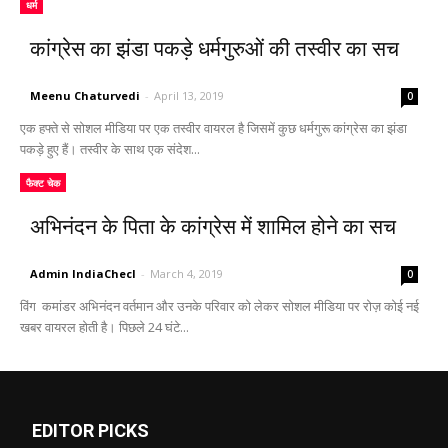
धर्म
कांग्रेस का झंडा पकड़े धर्मगुरुओं की तस्वीर का सच
Meenu Chaturvedi
-
April 13, 2019
0
एक हफ्ते से सोशल मीडिया पर एक तस्वीर वायरल है जिसमें कुछ धर्मगुरू कांग्रेस का झंडा
पकड़े हुए हैं। तस्वीर के साथ एक संदेश...
फैक्ट चेक
अभिनंदन के पिता के कांग्रेस में शामिल होने का सच
Admin IndiaChecl
-
March 4, 2019
0
विंग कमांडर अभिनंदन वर्तमान और उनके परिवार को लेकर सोशल मीडिया पर रोज़ कोई नई
खबर वायरल होती है। पिछले 24 घंटे...
EDITOR PICKS