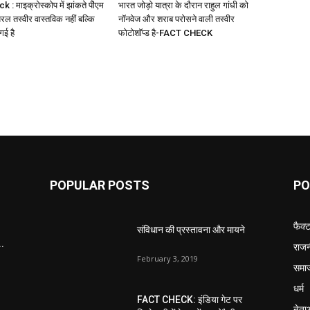
: माइक्रोस्कोप में झांकते पीेएम
भारत जोड़ो यात्रा के दौरान राहुल गांधी को
रल तस्वीर वास्तविक नहीं बल्कि
नॉनवेज और शराब परोसने वाली तस्वीर
गई है
फोटोशॉप्ड है-FACT CHECK
POPULAR POSTS
PO
फैक्
संविधान की प्रस्तावना और मायने
..
राजन
February 3, 2019
समा
धर्म
FACT CHECK: इंडिया गेट पर
नेता