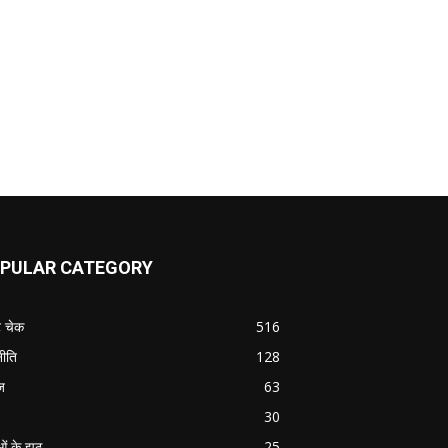
PULAR CATEGORY
ट चेक
516
ीति
128
ज
63
30
ओं के झूठ
25