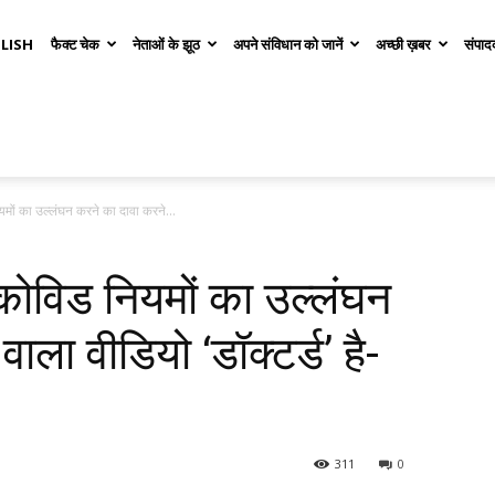
LISH
फैक्ट चेक
नेताओं के झूठ
अपने संविधान को जानें
अच्छी ख़बर
संपाद
मों का उल्लंघन करने का दावा करने...
कोविड नियमों का उल्लंघन
ाला वीडियो ‘डॉक्टर्ड’ है-
311
0