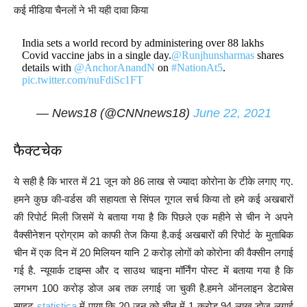
कई मीडिया चैनलों ने भी यही दावा किया
India sets a world record by administering over 88 lakhs
Covid vaccine jabs in a single day.
@Runjhunsharmas
shares
details with
@AnchorAnandN
on
#NationAt5
.
pic.twitter.com/nuFdiSc1FT
— News18 (@CNNnews18)
June 22, 2021
फैक्टचेक
ये सही है कि भारत में 21 जून को 86 लाख से ज्यादा कोरोना के टीके लगाए गए.
हमने कुछ की-वर्डस की सहायता से सिंपल गूगल सर्च किया तो हमे कई अखबारों
की रिपोर्ट मिली जिसमें ये बताया गया है कि पिछले एक महीने से चीन ने अपने
वैक्सीनेशन प्रोग्राम को काफी तेज किया है.कई अखबारों की रिपोर्ट के मुताबिक
चीन में एक दिन में 20 मिलियन यानि 2 करोड़ लोगों को कोरोना की वैक्सीन लगाई
गई है. न्यूयार्क टाइम्स और द साउथ चाइना मॉर्निंग पोस्ट में बताया गया है कि
लगभग 100 करोड़ डोज अब तक लगाई जा चुकी है.हमने ऑनलाइन डेटाबेस
साइट
statistica
में पाया कि 20 जून को चीन में 1 करोड़ 94 लाख डोज लगाई