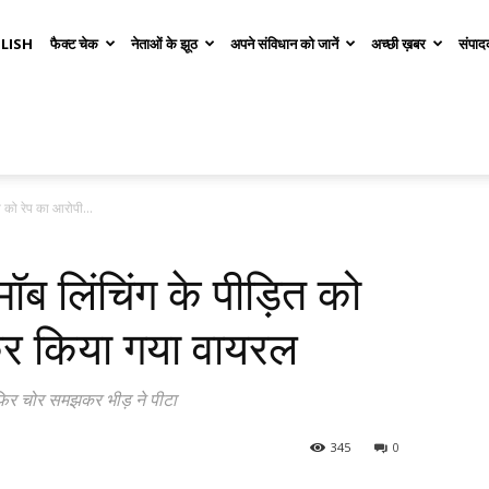
LISH
फैक्ट चेक
नेताओं के झूठ
अपने संविधान को जानें
अच्छी ख़बर
संपाद
ित को रेप का आरोपी...
 मॉब लिंचिंग के पीड़ित को
कर किया गया वायरल
 फिर चोर समझकर भीड़ ने पीटा
345
0