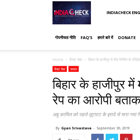
IndiaCheck
INDIACHECK ENG
गोपनीयता नीति
FAQ’S
हमारे बारे में
DONATE
Home
फैक्ट चेक
बिहार के हाजीपुर में मॉब लिंचिंग के पीड़
फैक्ट चेक
समाज
बिहार के हाजीपुर में
रेप का आरोपी बता
अबु कामिल को पहले लूटपाट के इरादे से मारा गया
By
Gyan Srivastava
-
September 30, 2019