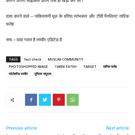
कारण अपनी साइकिलें अपने पास ही खड़ी कर लीं।
दावा करने वाले – पाकिस्तानी मूल के वरिष्ठ स्तंभकार और टीवी पैनलिस्ट तारिक
फतेह
सच – दावा गलत है तस्वीर एडिटेड है
TAGS
fact check
MUSLIM COMMUNITY
PHOTOSHOPPED IMAGE
TAREK FATEH
TARGET
तारिक फतेह
फोटोशॉप्ड तस्वीर
मुस्लिम समुदाय
Previous article
Next article