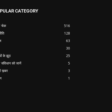
PULAR CATEGORY
ट चेक
516
ीति
128
ज
63
30
ओं के झूठ
25
 संविधान को जानें
5
ी ख़बर
3
ान
1