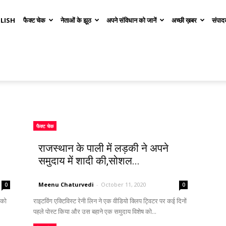
LISH
फैक्ट चेक
नेताओं के झूठ
अपने संविधान को जानें
अच्छी ख़बर
संपाद
फैक्ट चेक
राजस्थान के पाली में लड़की ने अपने
समुदाय में शादी की,सोशल...
Meenu Chaturvedi
-
October 11, 2020
0
0
 को
राइटविंग एक्टिविस्ट रेनी लिन ने एक वीडियो क्लिप ट्विटर पर कई दिनों
पहले पोस्ट किया और उस बहाने एक समुदाय विशेष को...