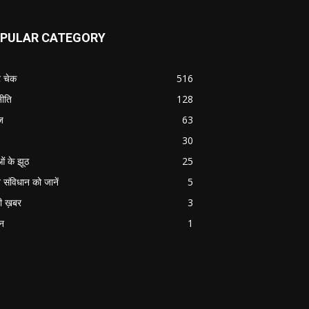
PULAR CATEGORY
ट चेक
516
ीति
128
ज
63
30
ओं के झूठ
25
 संविधान को जानें
5
ी ख़बर
3
ान
1