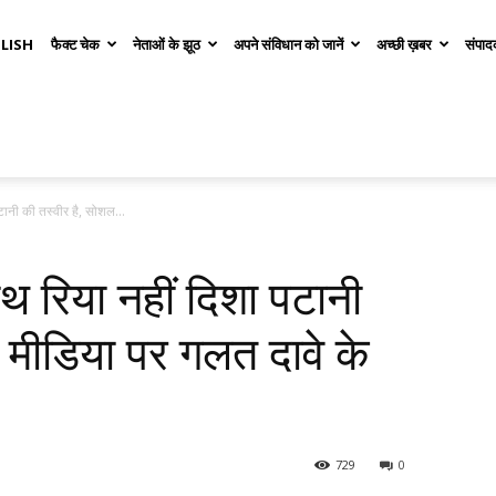
LISH
फैक्ट चेक
नेताओं के झूठ
अपने संविधान को जानें
अच्छी ख़बर
संपाद
टानी की तस्वीर है, सोशल...
थ रिया नहीं दिशा पटानी
 मीडिया पर गलत दावे के
729
0