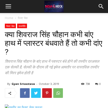
IndiaCheck
Home
फैक्ट चेक
फैक्ट चेक
राजनीति
क्या शिवराज सिंह चौहान कभी बांए
हाथ में प्लास्टर बंधवाते हैं तो कभी दांए
?
शिवराज सिंह चौहान के बांए हाथ में प्लास्टर बंधे होने की तस्वीर दरअसल
एक सेल्फी है, सेल्फी के दौराम ली गई इमेज आमतौर पर वास्तविक तस्वीर
की मिरर इमेज होती है
By
Gyan Srivastava
-
October 3, 2019
738
0