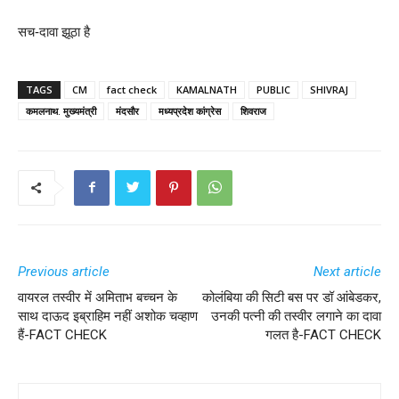
सच-दावा झूठा है
TAGS
CM
fact check
KAMALNATH
PUBLIC
SHIVRAJ
कमलनाथ. मुख्यमंत्री
मंदसौर
मध्यप्रदेश कांग्रेस
शिवराज
Previous article
Next article
वायरल तस्वीर में अमिताभ बच्चन के
कोलंबिया की सिटी बस पर डॉ आंबेडकर,
साथ दाऊद इब्राहिम नहीं अशोक चव्हाण
उनकी पत्नी की तस्वीर लगाने का दावा
हैं-FACT CHECK
गलत है-FACT CHECK