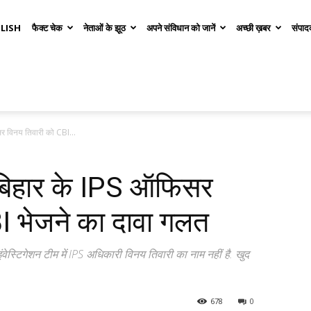
LISH
फैक्ट चेक
नेताओं के झूठ
अपने संविधान को जानें
अच्छी ख़बर
संपाद
र विनय तिवारी को CBI...
 बिहार के IPS ऑफिसर
I भेजने का दावा गलत
वेस्टिगेशन टीम में IPS अधिकारी विनय तिवारी का नाम नहीं है. खुद
678
0