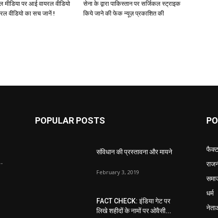
ल मीडिया पर आई वायरल वीडियो
सेना के द्वारा पाकिस्तान पर सर्जिकल स्ट्राइक
यरल वीडियो का सच जानें !
किये जाने की फेक न्यूज़ प्रकाशित की
POPULAR POSTS
PO
फैक्
संविधान की प्रस्तावना और मायने
..
राजन
February 3, 2019
समा
धर्म
FACT CHECK: इंडिया गेट पर
नेता
लिखे शहीदों के नामों पर ओवैसी...