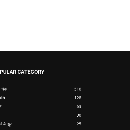
PULAR CATEGORY
ट चेक
516
ीति
128
ज
63
30
ओं के झूठ
25