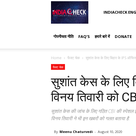
IndiaCheck
INDIACHECK ENG
गोपनीयता नीति
FAQ’S
हमारे बारे में
DONATE
Home
फैक्ट चेक
सुशांत केस के लिए बिहार के IPS ऑफिस
फैक्ट चेक
सुशांत केस के लिए
विनय तिवारी को CB
सुशांत केस की जांच के लिए गठित CBI की स्पेशल इं
विनय तिवारी ने भी इन खबरों को गलत बताया है.
By
Meenu Chaturvedi
-
August 10, 2020