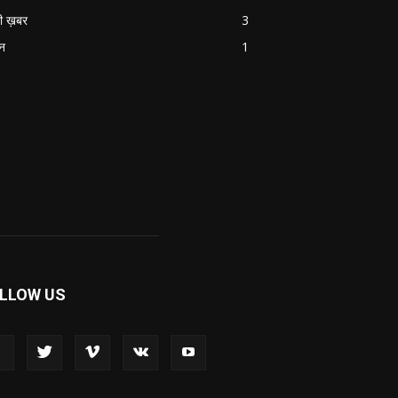
ी ख़बर
3
ान
1
LLOW US