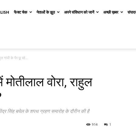
LISH
फैक्ट चेक
नेताओं के झूठ
अपने संविधान को जानें
अच्छी ख़बर
संपाद
 गांधी के पैर छू रहे...
ें मोतीलाल वोरा, राहुल
?
भूपेंद्र सिंह बघेल के शपथ ग्रहण समारोह के दौरीन की है
914
1