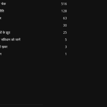
ट चेक
516
ीति
128
ज
63
30
ओं के झूठ
25
 संविधान को जानें
5
ी ख़बर
3
ान
1