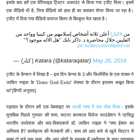
इसके बाद हमें एक वेरिफाइड ट्विटर अकाउंट से किया गया ट्वीट मिला। इसमें
एक वीडियो भी है, जिस वीडियो को हाल ही का बताकर शेयर किया जा रहा है।
ट्वीट में दिया गया वीडियो वायरल क्लिप से बिल्कुल मेल खाता है।
من
#كتارا
أعلن ثلاثة أشخاص إسلامهم من كينيا وواحد من
الفلبين خلال محاضرة د. ذاكر نايك "هل الاله موجود؟"
pic.twitter.com/o8tpthZvnr
— كتارا | Katara (@kataraqatar)
May 26, 2016
ट्वीट के कैप्शन में लिखा है – इस दिन केन्या के 3 और फिलीपींस के एक शख्स ने
जाकिर नाइक के ‘Does God Exist’ लेक्चर के दौरान इस्लाम कबूल किया
था”(हिन्दी अनुवाद)
पड़ताल के दौरान हमें एक वेबसाइट पर
अरबी भाषा में एक लेख मिला।
इसके
मुताबिक पिछले गुरुवार की शाम, कटारा कल्चरल विलेज फाउंडेशन ने प्रसिद्ध
भारतीय उपदेशक और वाद-विवादकर्ता डॉ. ज़ाकिर नाइक ने “क्या ईश्वर का
अस्तित्व है? कार्यक्रम की मेजबानी की। शाम को आठ बजे से खुले थिएटर में
सुबह दो बजे तक चला, और आठ लोगों के इस्लाम में धर्मांतरण के साथ व्याख्यान