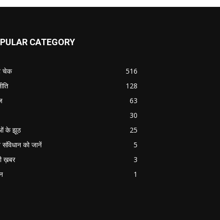
PULAR CATEGORY
ट चेक
516
ीति
128
ज
63
30
ओं के झूठ
25
 संविधान को जानें
5
ी ख़बर
3
ान
1