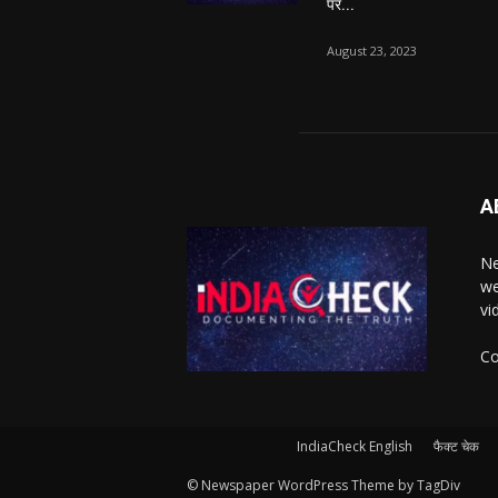
पर...
August 23, 2023
A
Ne
we
vi
Co
IndiaCheck English
फैक्ट चेक
© Newspaper WordPress Theme by TagDiv