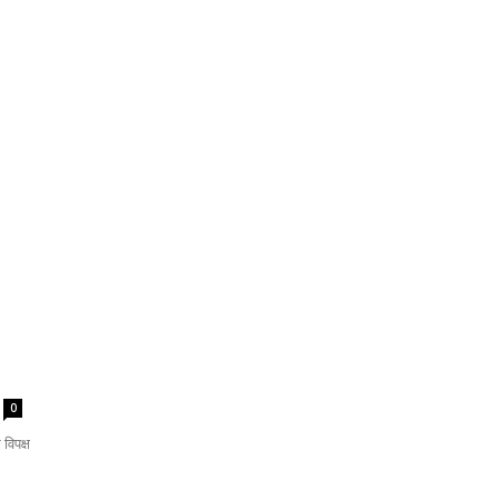
0
विपक्ष