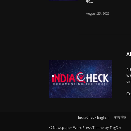
पर...
August 23, 2023
A
Ne
we
vi
Co
IndiaCheck English
फैक्ट चेक
© Newspaper WordPress Theme by TagDiv