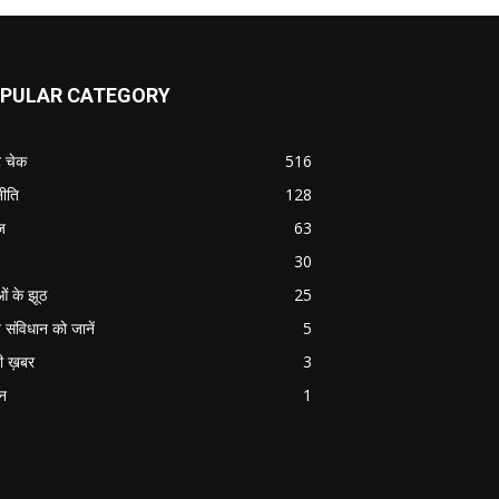
PULAR CATEGORY
ट चेक
516
ीति
128
ज
63
30
ओं के झूठ
25
 संविधान को जानें
5
ी ख़बर
3
ान
1