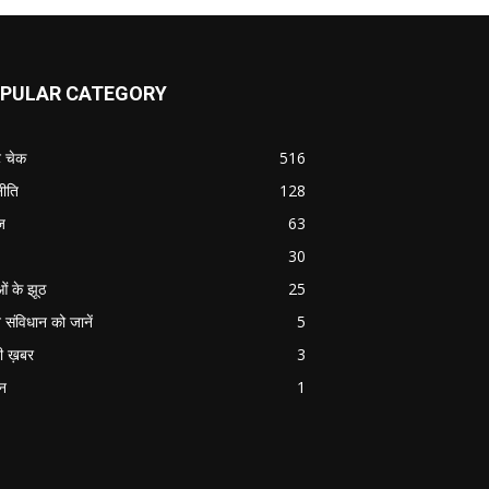
PULAR CATEGORY
ट चेक
516
ीति
128
ज
63
30
ओं के झूठ
25
 संविधान को जानें
5
ी ख़बर
3
ान
1