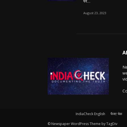
पर...
August 23, 2023
A
Ne
we
vi
Co
IndiaCheck English
फैक्ट चेक
© Newspaper WordPress Theme by TagDiv