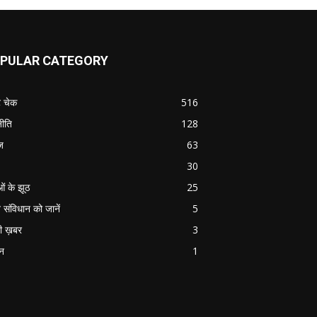
PULAR CATEGORY
ट चेक
516
ीति
128
ज
63
30
ओं के झूठ
25
 संविधान को जानें
5
ी ख़बर
3
ान
1