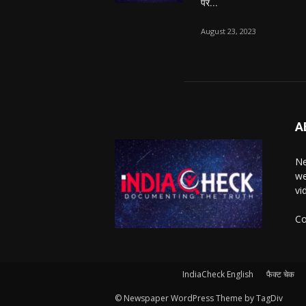
पर...
August 23, 2023
A
Ne
we
vi
Co
IndiaCheck English
फैक्ट चेक
© Newspaper WordPress Theme by TagDiv