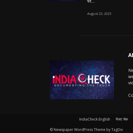
पर...
August 23, 2023
A
Ne
we
vi
Co
IndiaCheck English
फैक्ट चेक
© Newspaper WordPress Theme by TagDiv