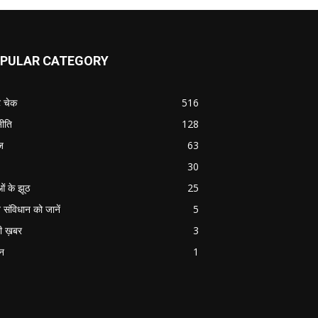
PULAR CATEGORY
ट चेक
516
ीति
128
ज
63
30
ओं के झूठ
25
 संविधान को जानें
5
ी ख़बर
3
ान
1