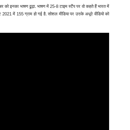
 को इनका भाषण ढूढ़ा. भाषण में 25-8 टाइम स्टैंप पर वो कहते हैं भारत में
कर 2021 में 155 ग्राम हो गई है. सोशल मीडिया पर उऩके अधूरे वीडियो को