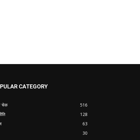
PULAR CATEGORY
ट चेक
516
ीति
128
ज
63
30