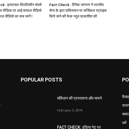
k : इजरायल-फिलीस्तीन संघर्ष
Fact-Check : दैनिक जागरण ने भारतीय
ल मीडिया पर आई वायरल वीडियो
सेना के द्वारा पाकिस्तान पर सर्जिकल स्ट्राइक
यरल वीडियो का सच जानें !
किये जाने की फेक न्यूज़ प्रकाशित की
POPULAR POSTS
PO
फैक्
संविधान की प्रस्तावना और मायने
..
राजन
February 3, 2019
समा
धर्म
FACT CHECK: इंडिया गेट पर