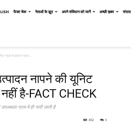
LISH
फैक्ट चेक
नेताओं के झूठ
अपने संविधान को जानें
अच्छी ख़बर
संपाद
िट ग्राम में बताना गलत...
त्पादन नापने की यूनिट
लत नहीं है-FACT CHECK
 उपलब्धता ग्राम में ही नापी जाती है
452
0