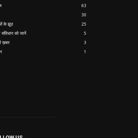
ज
63
30
ओं के झूठ
25
 संविधान को जानें
5
ी ख़बर
3
ान
1
LLOW US