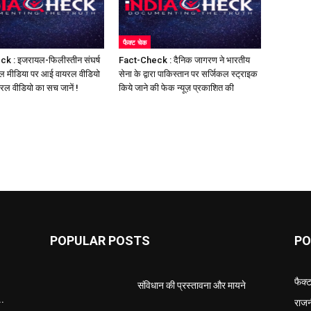
फैक्ट चेक
k : इजरायल-फिलीस्तीन संघर्ष
Fact-Check : दैनिक जागरण ने भारतीय
ल मीडिया पर आई वायरल वीडियो
सेना के द्वारा पाकिस्तान पर सर्जिकल स्ट्राइक
यरल वीडियो का सच जानें !
किये जाने की फेक न्यूज़ प्रकाशित की
POPULAR POSTS
PO
फैक्
संविधान की प्रस्तावना और मायने
..
राजन