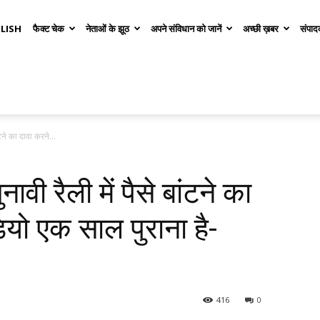
LISH
फैक्ट चेक
नेताओं के झूठ
अपने संविधान को जानें
अच्छी ख़बर
संपाद
ंटने का दावा करने...
ावी रैली में पैसे बांटने का
ियो एक साल पुराना है-
416
0