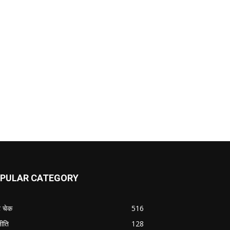
PULAR CATEGORY
ट चेक
516
ीति
128