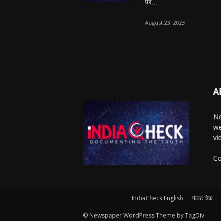
पर...
August 23, 2023
A
Ne
we
vi
Co
IndiaCheck English
फैक्ट चेक
© Newspaper WordPress Theme by TagDiv