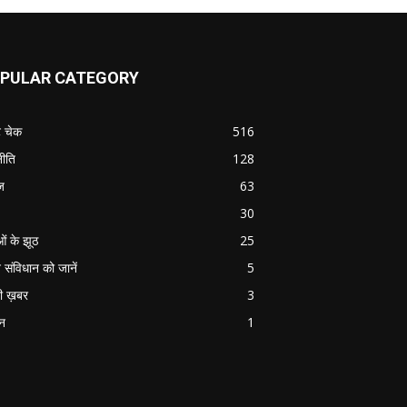
PULAR CATEGORY
ट चेक
516
ीति
128
ज
63
30
ओं के झूठ
25
 संविधान को जानें
5
ी ख़बर
3
ान
1