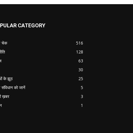
PULAR CATEGORY
ट चेक
516
ीति
128
ज
63
30
ओं के झूठ
25
 संविधान को जानें
5
ी ख़बर
3
ान
1