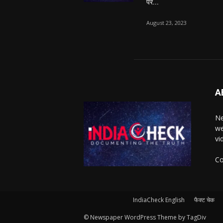
पर...
August 23, 2023
A
Ne
we
vi
Co
IndiaCheck English
फैक्ट चेक
© Newspaper WordPress Theme by TagDiv