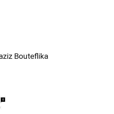
aziz Bouteflika
0
े