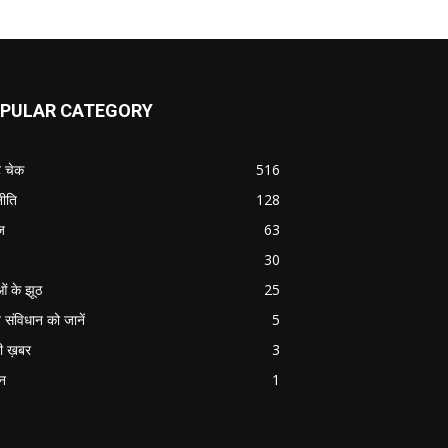
PULAR CATEGORY
ट चेक
516
ीति
128
ज
63
30
ओं के झूठ
25
 संविधान को जानें
5
ी ख़बर
3
ान
1