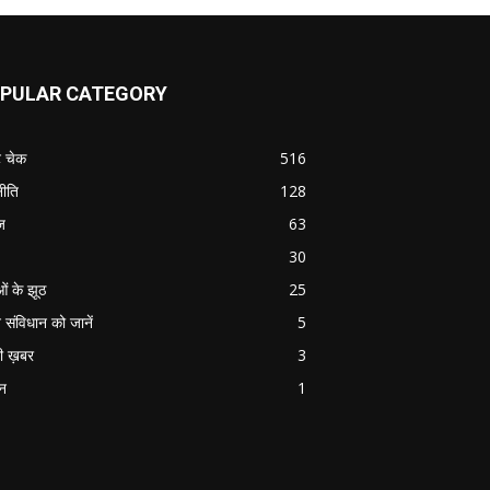
PULAR CATEGORY
ट चेक
516
ीति
128
ज
63
30
ओं के झूठ
25
 संविधान को जानें
5
ी ख़बर
3
ान
1