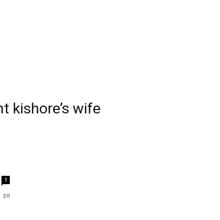
t kishore’s wife
1
ं। इस