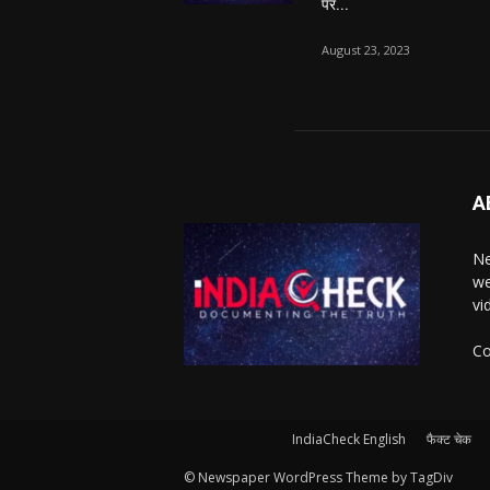
पर...
August 23, 2023
A
Ne
we
vi
Co
IndiaCheck English
फैक्ट चेक
© Newspaper WordPress Theme by TagDiv