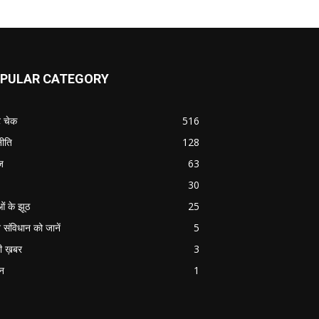
PULAR CATEGORY
ट चेक
516
ीति
128
ज
63
30
ओं के झूठ
25
 संविधान को जानें
5
ी ख़बर
3
ान
1