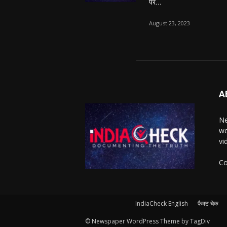
पर...
August 23, 2023
A
Ne
we
vi
Co
IndiaCheck English
फैक्ट चेक
© Newspaper WordPress Theme by TagDiv