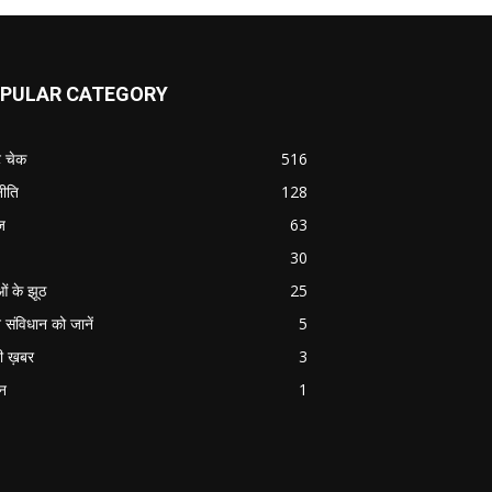
PULAR CATEGORY
ट चेक
516
ीति
128
ज
63
30
ओं के झूठ
25
 संविधान को जानें
5
ी ख़बर
3
ान
1