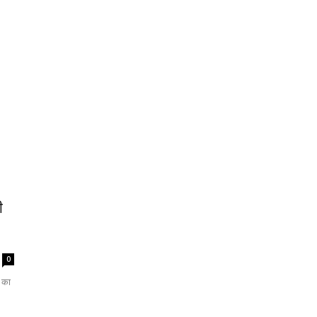
ी
0
ड का