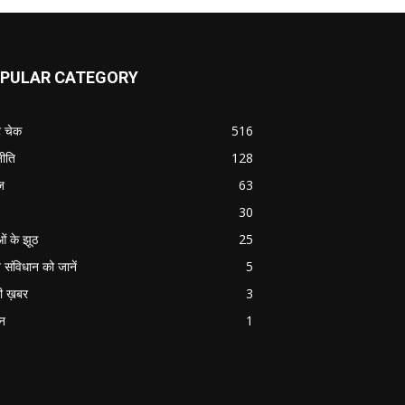
PULAR CATEGORY
ट चेक
516
ीति
128
ज
63
30
ओं के झूठ
25
 संविधान को जानें
5
ी ख़बर
3
ान
1