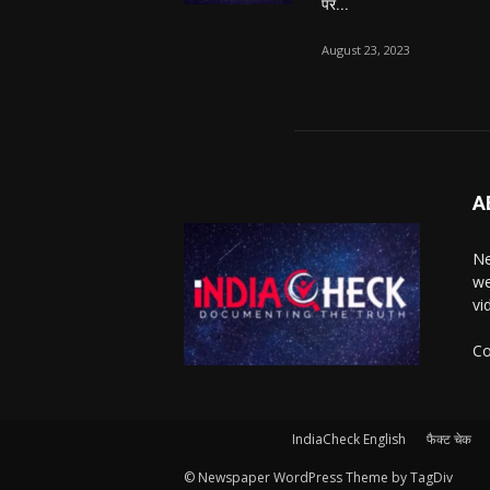
पर...
August 23, 2023
A
Ne
we
vi
Co
IndiaCheck English
फैक्ट चेक
© Newspaper WordPress Theme by TagDiv