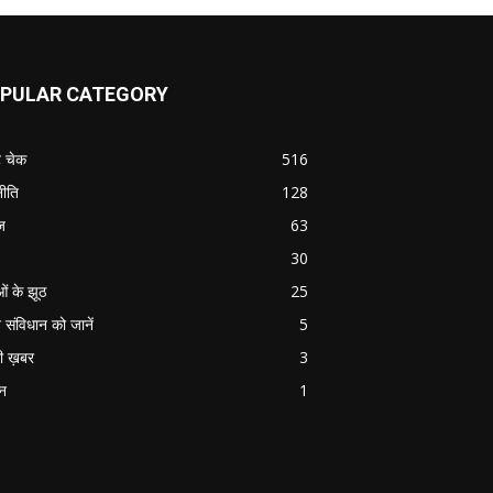
PULAR CATEGORY
ट चेक
516
ीति
128
ज
63
30
ओं के झूठ
25
 संविधान को जानें
5
ी ख़बर
3
ान
1