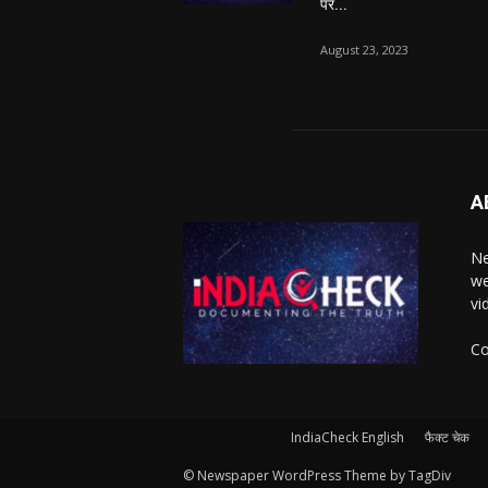
पर...
August 23, 2023
A
Ne
we
vi
Co
IndiaCheck English
फैक्ट चेक
© Newspaper WordPress Theme by TagDiv