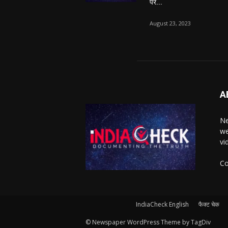
पर...
August 23, 2023
A
Ne
we
vi
Co
IndiaCheck English
फैक्ट चेक
© Newspaper WordPress Theme by TagDiv