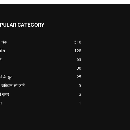
PULAR CATEGORY
ट चेक
516
ीति
128
ज
63
30
ओं के झूठ
25
 संविधान को जानें
5
ी ख़बर
3
ान
1