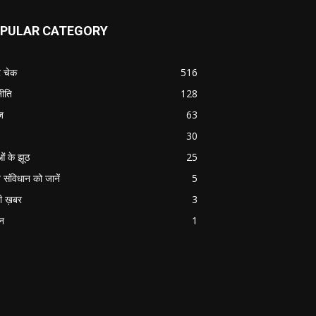
PULAR CATEGORY
ट चेक
516
ीति
128
ज
63
30
ओं के झूठ
25
 संविधान को जानें
5
ी ख़बर
3
ान
1