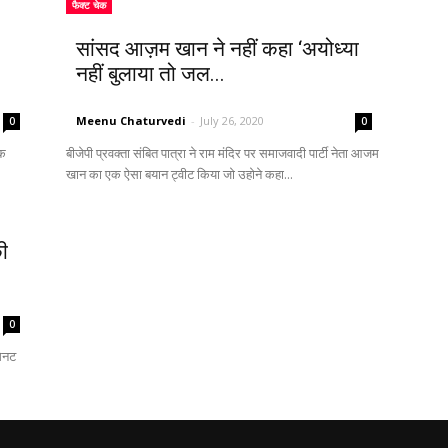
फैक्ट चेक
सांसद आज़म खान ने नहीं कहा ‘अयोध्या
नहीं बुलाया तो जल...
Meenu Chaturvedi
-
July 26, 2020
0
0
एक
बीजेपी प्रवक्ता संबित पात्रा ने राम मंदिर पर समाजवादी पार्टी नेता आजम
खान का एक ऐसा बयान ट्वीट किया जो उहोने कहा...
की
0
मिनट