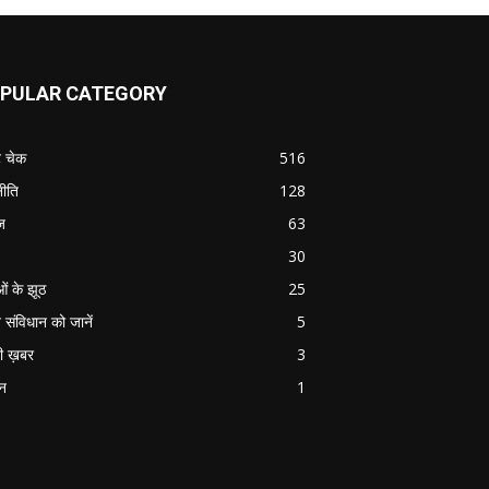
PULAR CATEGORY
ट चेक
516
ीति
128
ज
63
30
ओं के झूठ
25
 संविधान को जानें
5
ी ख़बर
3
ान
1