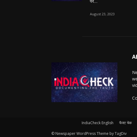
पर...
August 23, 2023
A
Ne
we
vi
Co
IndiaCheck English
फैक्ट चेक
© Newspaper WordPress Theme by TagDiv