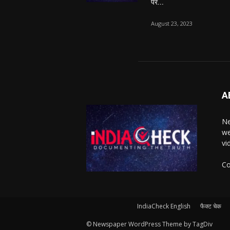
पर...
August 23, 2023
A
Ne
we
vi
Co
IndiaCheck English
फैक्ट चेक
© Newspaper WordPress Theme by TagDiv