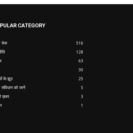
PULAR CATEGORY
ट चेक
516
ीति
128
ज
63
30
ओं के झूठ
25
 संविधान को जानें
5
ी ख़बर
3
ान
1