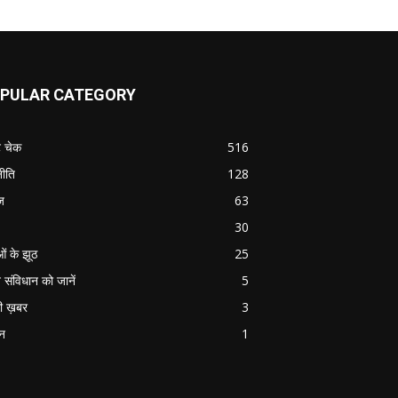
PULAR CATEGORY
ट चेक
516
ीति
128
ज
63
30
ओं के झूठ
25
 संविधान को जानें
5
ी ख़बर
3
ान
1