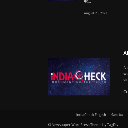
पर...
August 23, 2023
A
Ne
we
vi
Co
IndiaCheck English
फैक्ट चेक
© Newspaper WordPress Theme by TagDiv