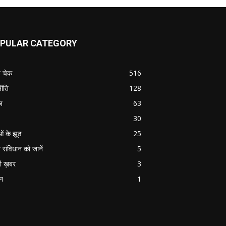
PULAR CATEGORY
ट चेक
516
ीति
128
ज
63
30
ओं के झूठ
25
 संविधान को जानें
5
ी ख़बर
3
ान
1