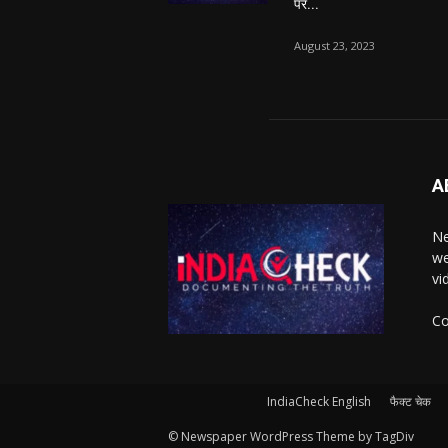
पर...
August 23, 2023
A
Ne
we
vi
Co
IndiaCheck English
फैक्ट चेक
© Newspaper WordPress Theme by TagDiv