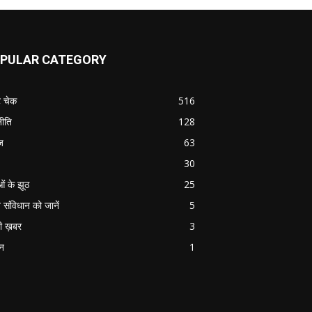
PULAR CATEGORY
ट चेक
516
ीति
128
ज
63
30
ओं के झूठ
25
 संविधान को जानें
5
ी ख़बर
3
ान
1